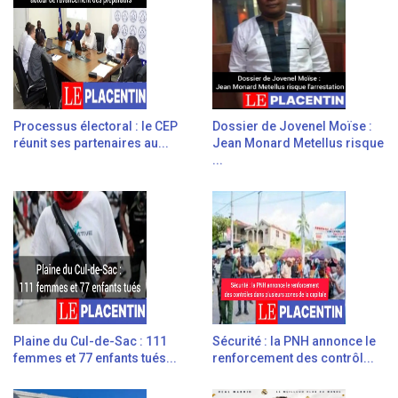
Processus électoral : le CEP
Dossier de Jovenel Moïse :
réunit ses partenaires au...
Jean Monard Metellus risque
...
Plaine du Cul-de-Sac : 111
Sécurité : la PNH annonce le
femmes et 77 enfants tués...
renforcement des contrôl...