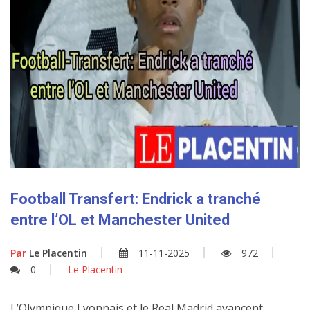
Football Transfert: Endrick a tranché
entre l’OL et Manchester United
Par
Le Placentin
11-11-2025
972
0
Le Placentin
L’Olympique Lyonnais et le Real Madrid avancent