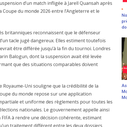
suspension d’un match infligée à Jarell Quansah après
la Coupe du monde 2026 entre l’Angleterre et le
No
pr
do
rités britanniques reconnaissent que le défenseur
d’un tacle jugé dangereux. Elles estiment toutefois
vrait être différée jusqu’à la fin du tournoi. Londres
rin Balogun, dont la suspension avait été levée
firmant que des situations comparables doivent
e Royaume-Uni souligne que la crédibilité de la
As
Mo
oupe du monde repose sur une application
Mo
mpartiale et uniforme des règlements pour toutes les
élections nationales. Le gouvernement appelle ainsi
a FIFA à rendre une décision cohérente, estimant
u’un traitement différent entre les deux dossiers