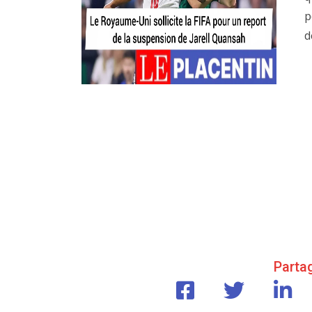
p
d
Partag