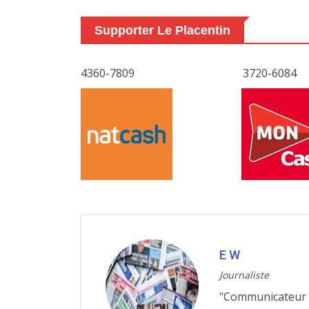
Supporter Le Placentin
4360-7809
3720-6084
E W
Journaliste
"Communicateur so