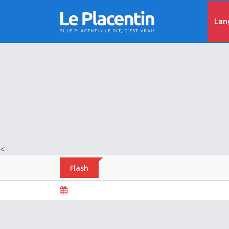
Lan
<
Flash