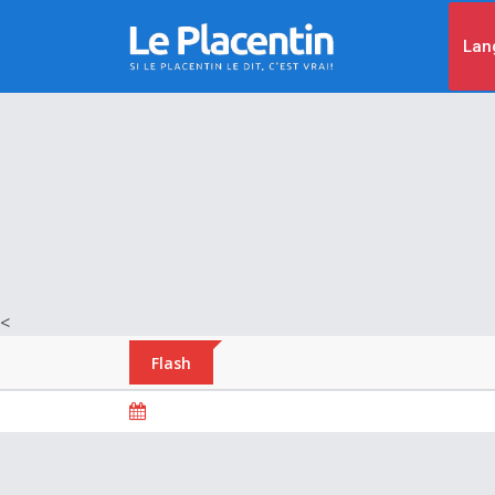
Lan
<
Flash