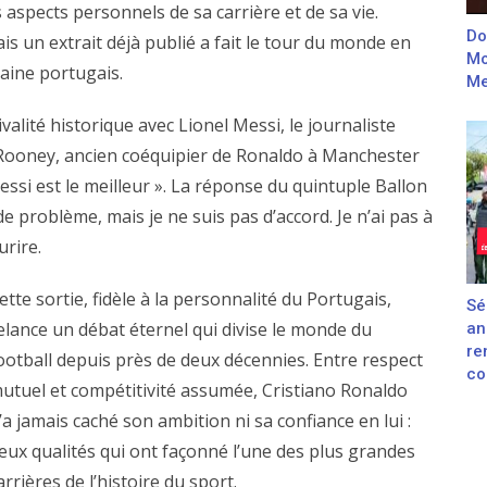
s aspects personnels de sa carrière et de sa vie.
Do
is un extrait déjà publié a fait le tour du monde en
Mo
taine portugais.
Me
ivalité historique avec Lionel Messi, le journaliste
Rooney, ancien coéquipier de Ronaldo à Manchester
ssi est le meilleur ». La réponse du quintuple Ballon
s de problème, mais je ne suis pas d’accord. Je n’ai pas à
urire.
ette sortie, fidèle à la personnalité du Portugais,
Sé
elance un débat éternel qui divise le monde du
an
re
ootball depuis près de deux décennies. Entre respect
con
utuel et compétitivité assumée, Cristiano Ronaldo
’a jamais caché son ambition ni sa confiance en lui :
eux qualités qui ont façonné l’une des plus grandes
arrières de l’histoire du sport.