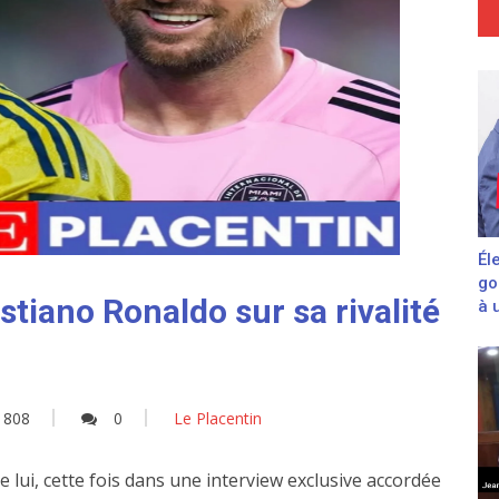
Él
go
stiano Ronaldo sur sa rivalité
à 
808
0
Le Placentin
 lui, cette fois dans une interview exclusive accordée