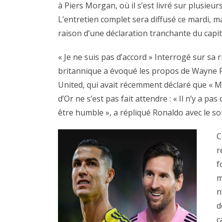
à Piers Morgan, où il s’est livré sur plusieur
L’entretien complet sera diffusé ce mardi, ma
raison d’une déclaration tranchante du capi
« Je ne suis pas d’accord » Interrogé sur sa r
britannique a évoqué les propos de Wayne 
United, qui avait récemment déclaré que « Me
d’Or ne s’est pas fait attendre : « Il n’y a pa
être humble », a répliqué Ronaldo avec le so
C
r
f
m
n
d
c