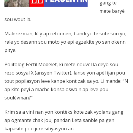
gang te
mete baryè
sou wout la.
Malerezman, lè y ap retounen, bandi yo te sote sou yo,
rale yo desann sou moto yo epi egzekite yo san okenn
pitye.
Politològ Fertil Modelet, ki mete nouvèl la deyò sou
rezo sosyal X (ansyen Twitter), lanse yon apèl ijan pou
tout popilasyon leve kanpe kont zak sa yo. Li mande: “N
ap kite peyi a mache konsa oswa n ap leve pou
soulèvman?"
Krim sa a vini nan yon kontèks kote zak vyolans gang
ap ogmante chak jou, pandan Leta sanble pa gen
kapasite pou jere sitiyasyon an.