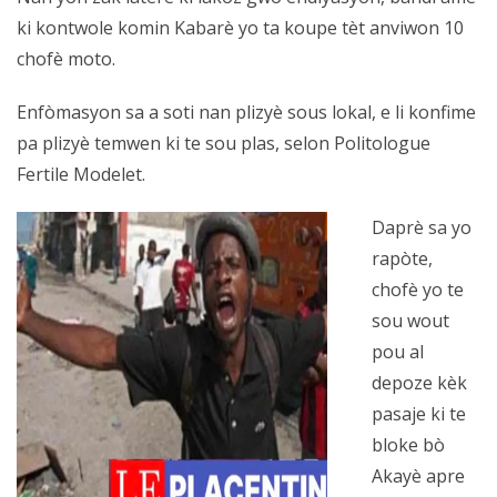
ki kontwole komin Kabarè yo ta koupe tèt anviwon 10
chofè moto.
Enfòmasyon sa a soti nan plizyè sous lokal, e li konfime
pa plizyè temwen ki te sou plas, selon Politologue
Fertile Modelet.
Daprè sa yo
rapòte,
chofè yo te
sou wout
pou al
depoze kèk
pasaje ki te
bloke bò
Akayè apre