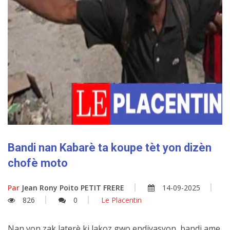
Bandi nan Kabarè ta koupe tèt yon dizèn
chofè moto
Par
Jean Rony Poito PETIT FRERE
14-09-2025
826
0
Le Placentin
Nan yon zak laterè ki lakoz gwo endiyasyon, bandi ame