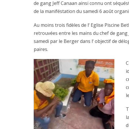
de gang Jeff Canaan ainsi connu ont séqués
de la maniféstation du samedi 6 août organis
Au moins trois fidèles de l‘ Eglise Piscine 
retrouvées entre les mains du chef de gang J
samedi par le Berger dans l‘ objectif de délo
paires.
C
i
c
c
l
T
l
d