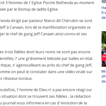
tré 3 femmes de l‘ Eglise Piscine Bethesda au moment
Haï
ée par le Bishop de ladite Eglise.
Fr
dé
Bethesda dirigé par pasteur Marco dit Chérubin se sont
eff à Canaan, lors de la maniféstation organisée ce
ger le chef de gang Jeff Canaan ainsi connu et ses
es trois fidèles dont leurs noms ne sont pas encore
dentifiés, l‘ une grièvement bléssée par balles en état
ritique, s‘ agenouilleant au près du chef de gang Jeff,
omme on peut le constater dans une vidéo virale sur
Mi
d'
es réseaux sociaux.
de
outefois, l‘ homme de Dieu n‘ a pas encore réagi sur
a situation dont se trouvent ses fidèles , la rédaction
u journal vous informera en cas d‘ évolution de la