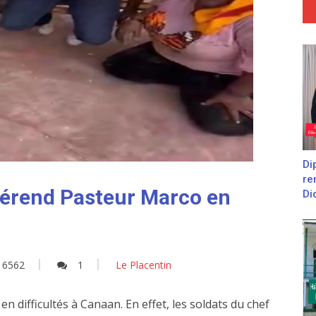
Di
re
évérend Pasteur Marco en
Did
6562
1
Le Placentin
 difficultés à Canaan. En effet, les soldats du chef