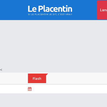
Lan
<
Flash