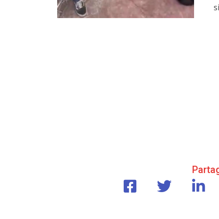
s
Partag