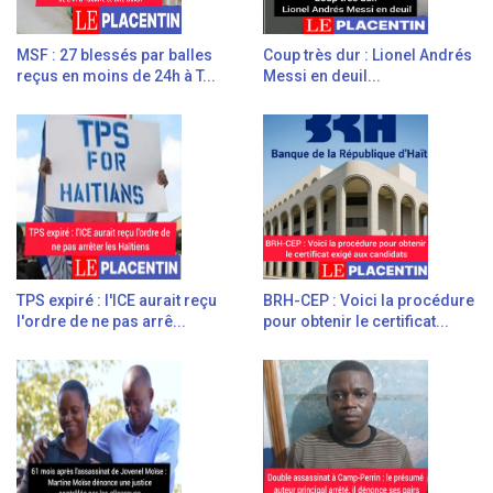
MSF : 27 blessés par balles
Coup très dur : Lionel Andrés
reçus en moins de 24h à T...
Messi en deuil...
TPS expiré : l'ICE aurait reçu
BRH-CEP : Voici la procédure
l'ordre de ne pas arrê...
pour obtenir le certificat...