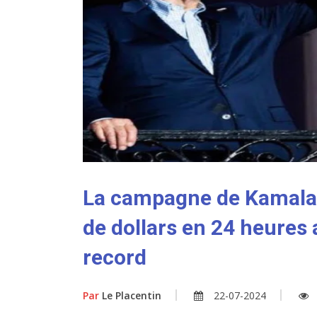
La campagne de Kamala H
de dollars en 24 heures 
record
Par
Le Placentin
22-07-2024