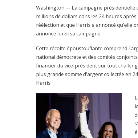
Washington — La campagne présidentielle de
millions de dollars dans les 24 heures après 
réélection et que Harris a annoncé qu'elle br
annoncé lundi sa campagne.
Cette récolte époustouflante comprend l'arg
national démocrate et des comités conjoints
financier du vice-président sur tout challenge
plus grande somme d'argent collectée en 24 h
Harris.
L
l
d
s
é