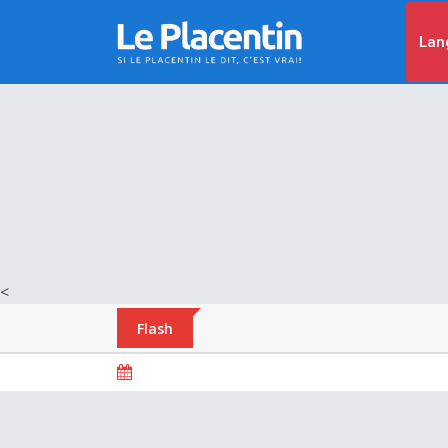
Lan
<
Flash