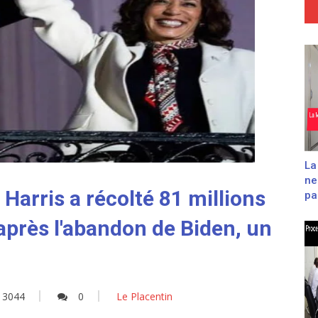
La
ne
arris a récolté 81 millions
pas
après l'abandon de Biden, un
3044
0
Le Placentin