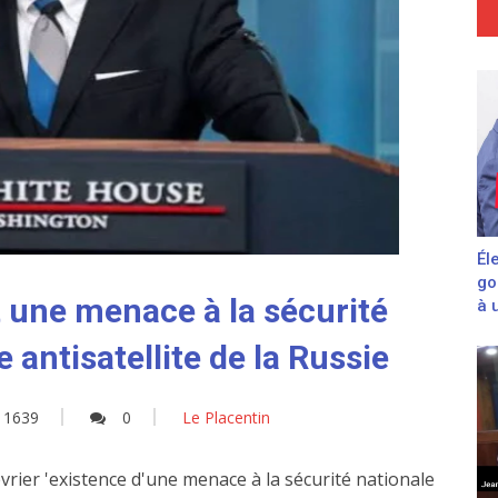
Él
go
 une menace à la sécurité
à 
 antisatellite de la Russie
1639
0
Le Placentin
vrier 'existence d'une menace à la sécurité nationale