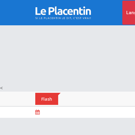
Lan
<
Flash