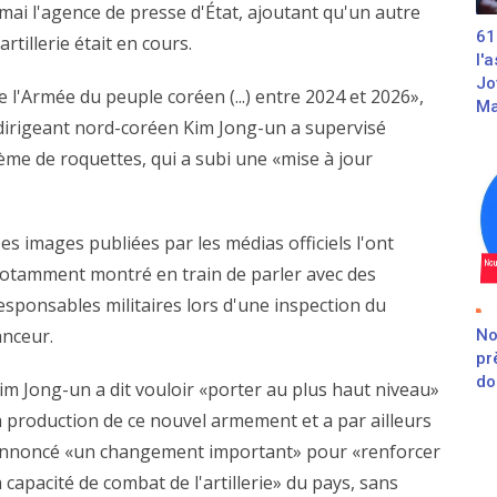
mai l'agence de presse d'État, ajoutant qu'un autre
61
tillerie était en cours.
l'
Jo
e l'Armée du peuple coréen (...) entre 2024 et 2026»,
Ma
e dirigeant nord-coréen Kim Jong-un a supervisé
tème de roquettes, qui a subi une «mise à jour
es images publiées par les médias officiels l'ont
otamment montré en train de parler avec des
esponsables militaires lors d'une inspection du
anceur.
No
pr
do
im Jong-un a dit vouloir «porter au plus haut niveau»
a production de ce nouvel armement et a par ailleurs
nnoncé «un changement important» pour «renforcer
a capacité de combat de l'artillerie» du pays, sans