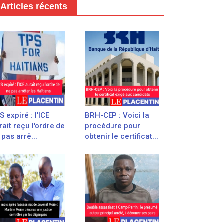
Articles récents
S expiré : l'ICE
BRH-CEP : Voici la
rait reçu l'ordre de
procédure pour
 pas arrê...
obtenir le certificat...