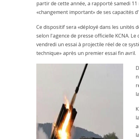
partir de cette année, a rapporté samedi 11 
«changement important» de ses capacités d'ar
Ce dispositif sera «déployé dans les unités d
selon l'agence de presse officielle KCNA. L
vendredi un essai à projectile réel de ce sys
technique» après un premier essai fin avril.
D
n
r
l
K
l
a
l