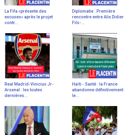
La Fifa «présente des
Diplomatie : Première
excuses» après le projet
rencontre entre Alix Didier
contr...
Fils-...
Real Madrid-Vinicius Jr-
Haïti - Santé : la France
Arsenal : les toutes
abandonne définitivement
dernières...
le...