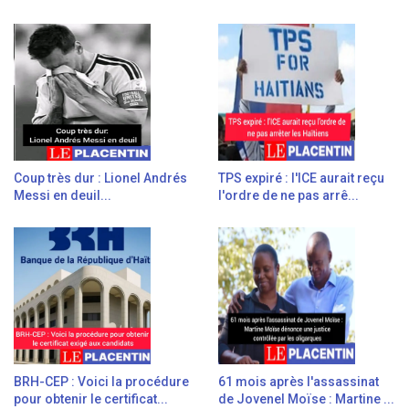
Coup très dur : Lionel Andrés
TPS expiré : l'ICE aurait reçu
Messi en deuil...
l'ordre de ne pas arrê...
BRH-CEP : Voici la procédure
61 mois après l'assassinat
pour obtenir le certificat...
de Jovenel Moïse : Martine ...