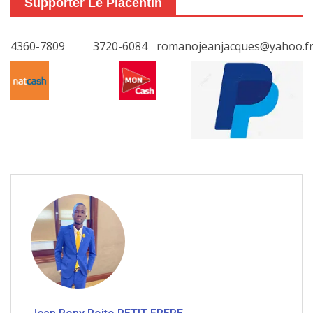
Supporter Le Placentin
4360-7809
3720-6084
romanojeanjacques@yahoo.f