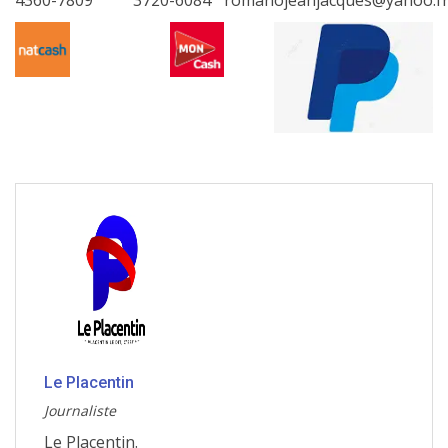
4360-7809
3720-6084
romanojeanjacques@yahoo.f
Le Placentin
Journaliste
Le Placentin.