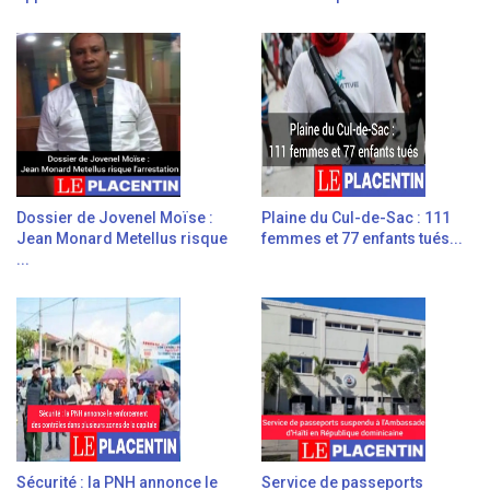
Dossier de Jovenel Moïse :
Plaine du Cul-de-Sac : 111
Jean Monard Metellus risque
femmes et 77 enfants tués...
...
Sécurité : la PNH annonce le
Service de passeports