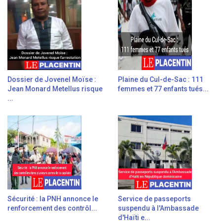
Dossier de Jovenel Moïse :
Plaine du Cul-de-Sac : 111
Jean Monard Metellus risque
femmes et 77 enfants tués...
...
Sécurité : la PNH annonce le
Service de passeports
renforcement des contrôl...
suspendu à l'Ambassade
d'Haïti e...