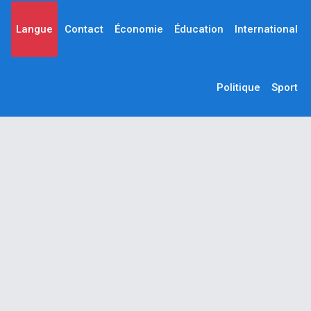
Langue
Contact
Économie
Éducation
International
Politique
Sport