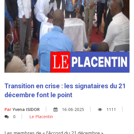
Transition en crise : les signataires du 21
décembre font le point
Par
Yvena ISIDOR
16-06-2025
1111
0
Le Placentin
Les membres de « l’Accord du 21 décembre »,