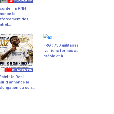
curité : la PNH
nonce le
nforcement des
trôl...
FRG : 750 militaires
ivoiriens formés au
créole et à ...
iciel : le Real
drid annonce la
olongation du con...