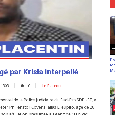
Do
Mo
é par Krisla interpellé
Me
1505
0
Le Placentin
ental de la Police Judiciaire du Sud-Est/SDPJ-SE, a
ter Phillenstor Covens, alias Dieupifò, âgé de 28
son affiliation présumée au gang de "Ti bwa"