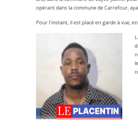
opérant dans la commune de Carrefour, ayant
Pour l'instant, il est placé en garde à vue, e
L
d
n
l
c