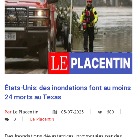
États-Unis: des inondations font au moins
24 morts au Texas
Par
Le Placentin
05-07-2025
680
0
Le Placentin
Des inondations dévastatrices, provoquées par des