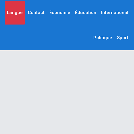
Langue
Contact
Économie
Éducation
International
Politique
Sport