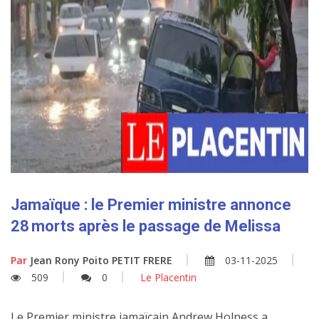
Jamaïque : le Premier ministre annonce
28 morts après le passage de Melissa
Par
Jean Rony Poito PETIT FRERE
03-11-2025
509
0
Le Placentin
Le Premier ministre jamaïcain Andrew Holness a