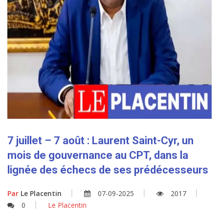
7 juillet – 7 août : Laurent Saint-Cyr, un
mois de gouvernance au CPT, dans la
lignée des échecs de ses prédécesseurs
Par
Le Placentin
07-09-2025
2017
0
Le Placentin