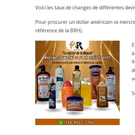
Voici les taux de changes de différentes de
Pour procurer un dollar américain ce mercre
référence de la BRH).
E
à
9
d
v
S