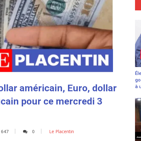
Él
go
llar américain, Euro, dollar
à 
cain pour ce mercredi 3
647
0
Le Placentin