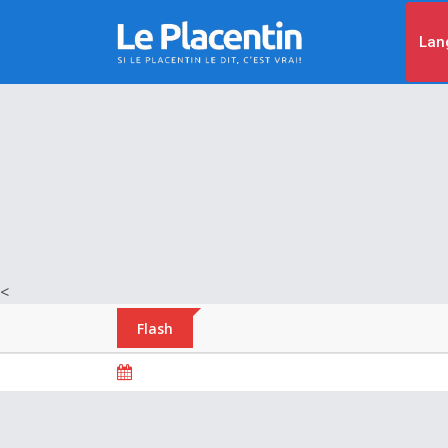
Lan
<
Flash