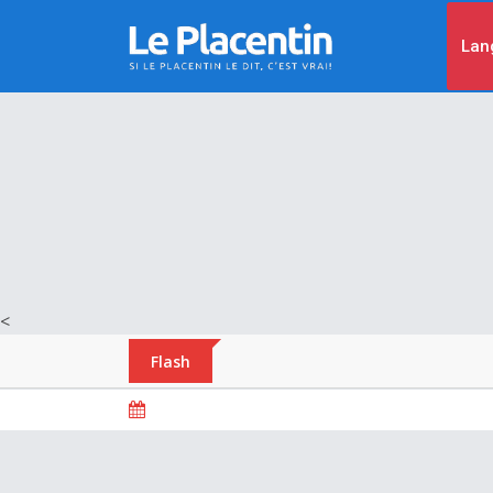
Lan
<
Flash