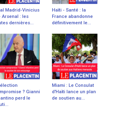
al Madrid-Vinicius
Haïti - Santé : la
- Arsenal : les
France abandonne
utes dernières...
définitivement le...
élection
Miami : Le Consulat
mpromise ? Gianni
d'Haïti lance un plan
fantino perd le
de soutien au...
ti...