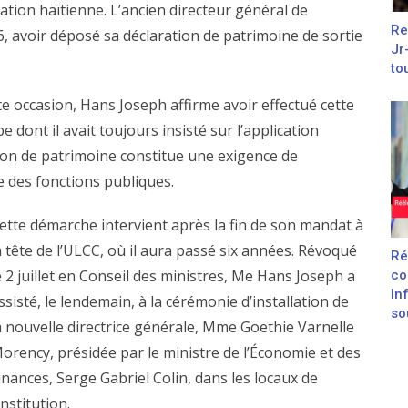
ation haïtienne. L’ancien directeur général de
Re
026, avoir déposé sa déclaration de patrimoine de sortie
Jr
.
to
e occasion, Hans Joseph affirme avoir effectué cette
e dont il avait toujours insisté sur l’application
ation de patrimoine constitue une exigence de
e des fonctions publiques.
ette démarche intervient après la fin de son mandat à
a tête de l’ULCC, où il aura passé six années. Révoqué
Ré
e 2 juillet en Conseil des ministres, Me Hans Joseph a
co
In
ssisté, le lendemain, à la cérémonie d’installation de
sou
a nouvelle directrice générale, Mme Goethie Varnelle
orency, présidée par le ministre de l’Économie et des
inances, Serge Gabriel Colin, dans les locaux de
’institution.